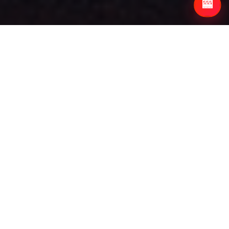
🎰
🎁
Welcome Bonus
500% +